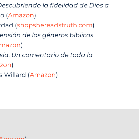
Descubriendo la fidelidad de Dios a
to
(
Amazon
)
rdad (
shopshereadstruth.com
)
nsión de los géneros bíblicos
mazon
)
Asia: Un comentario de toda la
zon
)
 Willard (
Amazon
)