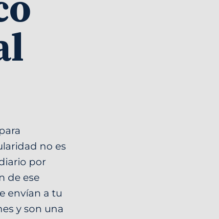
co
al
para
gularidad no es
diario por
ón de ese
e envían a tu
nes y son una