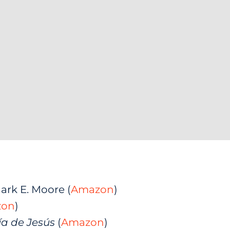
ark E. Moore (
Amazon
)
zon
)
ía de Jesús
(
Amazon
)