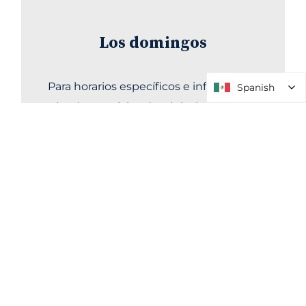
Los domingos
Para horarios específicos e información
Spanish
Spanish
sobre los servicios dominicales, haga clic
aquí
.