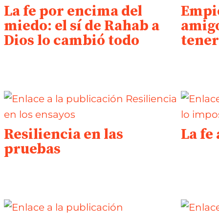
La fe por encima del
Empie
miedo: el sí de Rahab a
amigo
Dios lo cambió todo
tene
Resiliencia en las
La fe
pruebas