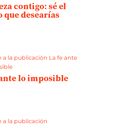
za contigo: sé el
 que desearías
r
 ante lo imposible