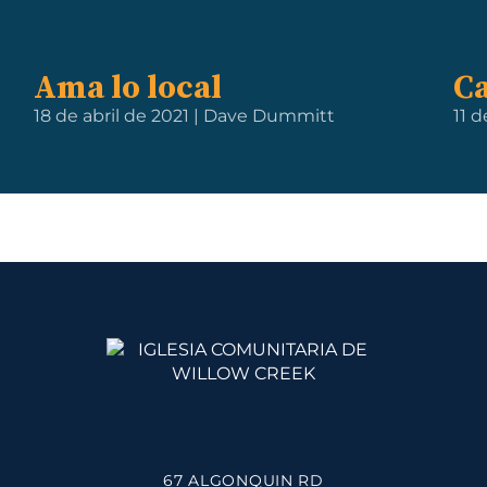
Ama lo local
C
18 de abril de 2021 | Dave Dummitt
11 d
67 ALGONQUIN RD