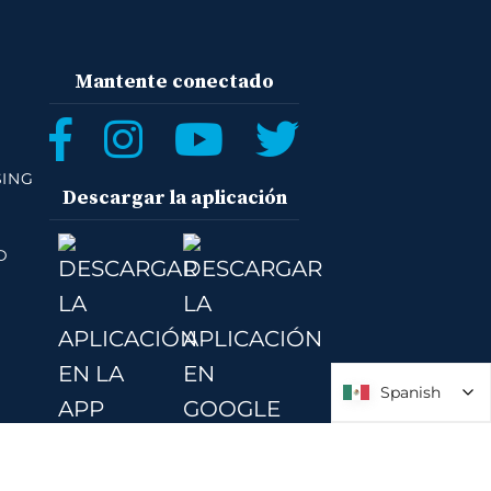
Mantente conectado
SING
Descargar la aplicación
D
Spanish
Spanish