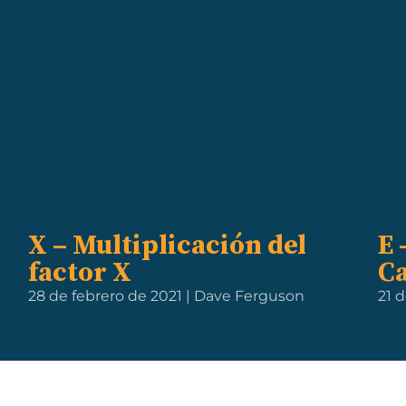
X – Multiplicación del
E 
factor X
Ca
28 de febrero de 2021 | Dave Ferguson
21 