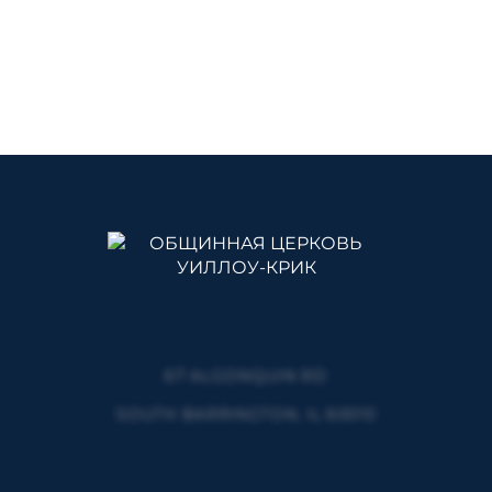
67 ALGONQUIN RD
SOUTH BARRINGTON, IL 60010