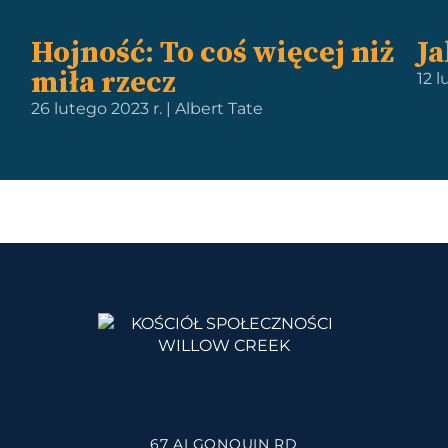
Hojność: To coś więcej niż
Ja
miła rzecz
12 
26 lutego 2023 r. | Albert Tate
67 ALGONQUIN RD