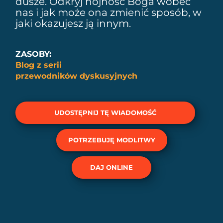
dusze. Odkryj hojność Boga wobec
nas i jak może ona zmienić sposób, w
jaki okazujesz ją innym.
ZASOBY:
Blog z serii
przewodników dyskusyjnych
UDOSTĘPNIJ TĘ WIADOMOŚĆ
POTRZEBUJĘ MODLITWY
DAJ ONLINE