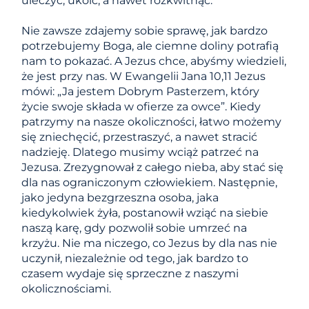
uleczyć, ukoić, a nawet rozkwitnąć.
​​Nie zawsze zdajemy sobie sprawę, jak bardzo
potrzebujemy Boga, ale ciemne doliny potrafią
nam to pokazać. A Jezus chce, abyśmy wiedzieli,
że jest przy nas. W Ewangelii Jana 10,11 Jezus
mówi: „Ja jestem Dobrym Pasterzem, który
życie swoje składa w ofierze za owce”. Kiedy
patrzymy na nasze okoliczności, łatwo możemy
się zniechęcić, przestraszyć, a nawet stracić
nadzieję. Dlatego musimy wciąż patrzeć na
Jezusa. Zrezygnował z całego nieba, aby stać się
dla nas ograniczonym człowiekiem. Następnie,
jako jedyna bezgrzeszna osoba, jaka
kiedykolwiek żyła, postanowił wziąć na siebie
naszą karę, gdy pozwolił sobie umrzeć na
krzyżu. Nie ma niczego, co Jezus by dla nas nie
uczynił, niezależnie od tego, jak bardzo to
czasem wydaje się sprzeczne z naszymi
okolicznościami.