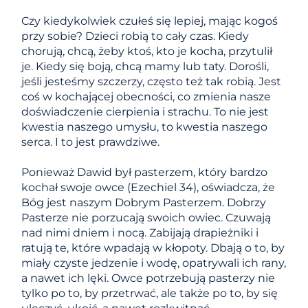
Czy kiedykolwiek czułeś się lepiej, mając kogoś
przy sobie? Dzieci robią to cały czas. Kiedy
chorują, chcą, żeby ktoś, kto je kocha, przytulił
je. Kiedy się boją, chcą mamy lub taty. Dorośli,
jeśli jesteśmy szczerzy, często też tak robią. Jest
coś w kochającej obecności, co zmienia nasze
doświadczenie cierpienia i strachu. To nie jest
kwestia naszego umysłu, to kwestia naszego
serca. I to jest prawdziwe.
Ponieważ Dawid był pasterzem, który bardzo
kochał swoje owce (Ezechiel 34), oświadcza, że ​​
Bóg jest naszym Dobrym Pasterzem. Dobrzy
Pasterze nie porzucają swoich owiec. Czuwają
nad nimi dniem i nocą. Zabijają drapieżniki i
ratują te, które wpadają w kłopoty. Dbają o to, by
miały czyste jedzenie i wodę, opatrywali ich rany,
a nawet ich lęki. Owce potrzebują pasterzy nie
tylko po to, by przetrwać, ale także po to, by się