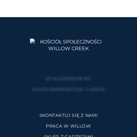
67 ALGONQUIN RD
SOUTH BARRINGTON, IL 60010
SKONTAKTUJ SIĘ Z NAMI
PRACA W WILLOW
SKLEP Z GADŻETAMI