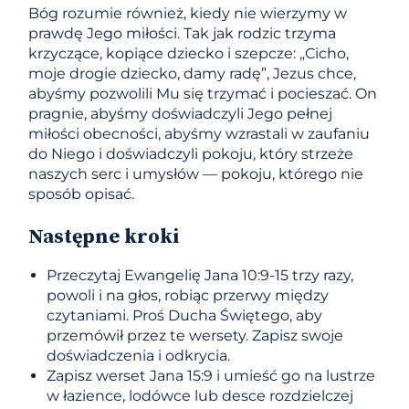
Bóg rozumie również, kiedy nie wierzymy w
prawdę Jego miłości. Tak jak rodzic trzyma
krzyczące, kopiące dziecko i szepcze: „Cicho,
moje drogie dziecko, damy radę”, Jezus chce,
abyśmy pozwolili Mu się trzymać i pocieszać. On
pragnie, abyśmy doświadczyli Jego pełnej
miłości obecności, abyśmy wzrastali w zaufaniu
do Niego i doświadczyli pokoju, który strzeże
naszych serc i umysłów — pokoju, którego nie
sposób opisać.
Następne kroki
Przeczytaj Ewangelię Jana 10:9-15 trzy razy,
powoli i na głos, robiąc przerwy między
czytaniami. Proś Ducha Świętego, aby
przemówił przez te wersety. Zapisz swoje
doświadczenia i odkrycia.
Zapisz werset Jana 15:9 i umieść go na lustrze
w łazience, lodówce lub desce rozdzielczej