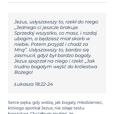
Jezus, usłyszawszy to, rzekł do niego:
„Jednego ci jeszcze brakuje.
Sprzedaj wszystko, co masz, i rozdaj
ubogim, a będziesz miał skarb w
niebie. Potem przyjdź i chodź za
Mną”. Usłyszawszy to, bardzo się
zasmucił, gdyż był bardzo bogaty.
Jezus spojrzał na niego i rzekł: „Jak
trudno bogatym wejść do królestwa
Bożego!
Łukasza 18:22-24
Serce pęka, gdy widzę, jak bogaty młodzieniec,
którego spotkał Jezus, nie zdaje testu
bogactwa. Chciałbym myśleć, że