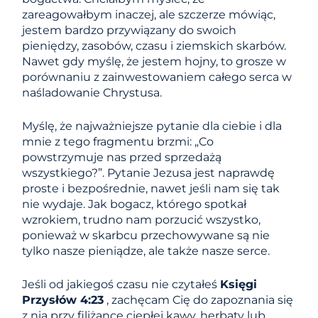
zareagowałbym inaczej, ale szczerze mówiąc,
jestem bardzo przywiązany do swoich
pieniędzy, zasobów, czasu i ziemskich skarbów.
Nawet gdy myślę, że jestem hojny, to grosze w
porównaniu z zainwestowaniem całego serca w
naśladowanie Chrystusa.
Myślę, że najważniejsze pytanie dla ciebie i dla
mnie z tego fragmentu brzmi: „Co
powstrzymuje nas przed sprzedażą
wszystkiego?”. Pytanie Jezusa jest naprawdę
proste i bezpośrednie, nawet jeśli nam się tak
nie wydaje. Jak bogacz, którego spotkał
wzrokiem, trudno nam porzucić wszystko,
ponieważ w skarbcu przechowywane są nie
tylko nasze pieniądze, ale także nasze serce.
Jeśli od jakiegoś czasu nie czytałeś
Księgi
Przysłów 4:23
, zachęcam Cię do zapoznania się
z nią przy filiżance ciepłej kawy, herbaty lub