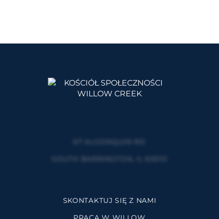
67 ALGONQUIN RD
SOUTH BARRINGTON, IL 60010
SKONTAKTUJ SIĘ Z NAMI
PRACA W WILLOW