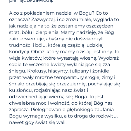
pieniądze zawiodą.
A co z pokładaniem nadziei w Bogu? Co to
oznacza? Zazwyczaj, i co zrozumiałe, wygląda to
jak nadzieja na to, że zostaniemy oszczędzeni
strat, bólu i cierpienia. Mamy nadzieję, że Bóg
zainterweniuje, abyśmy nie doświadczyli
trudności i bólu, które są częścią ludzkiej
kondycji. Obraz, który mamy dzisiaj, jest inny. To
wizja kwiatów, które wyrastają wiosną. Wyobraź
sobie te wczesne kwiaty wyłaniające się zza
śniegu. Krokusy, hiacynty, tulipany i żonkile
przetrwały mroźne temperatury srogiej zimy i
śmiało przebijają się przez ziemię, pochylając się
ku słońcu, rozjaśniając nasz świat i
odzwierciedlając wierną siłę Boga. To jest
chwalebna moc i wolność, do której Bóg nas
zaprasza. Pielęgnowanie głębokiego zaufania
Bogu wymaga wysiłku, a to droga do rozkwitu,
nawet gdy świat się wali.