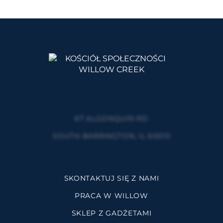
67 ALGONQUIN RD
SOUTH BARRINGTON, IL 60010
SKONTAKTUJ SIĘ Z NAMI
PRACA W WILLOW
SKLEP Z GADŻETAMI