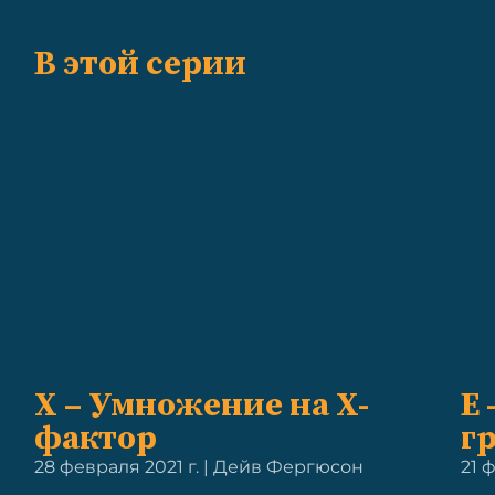
В этой серии
X – Умножение на X-
E 
фактор
г
28 февраля 2021 г. | Дейв Фергюсон
21 