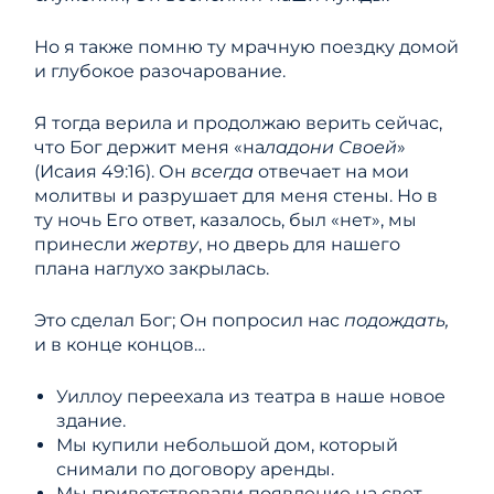
Но я также помню ту мрачную поездку домой
и глубокое разочарование.
Я тогда верила и продолжаю верить сейчас,
что Бог держит меня «на
ладони Своей
»
(Исаия 49:16). Он
всегда
отвечает на мои
молитвы и разрушает для меня стены. Но в
ту ночь Его ответ, казалось, был «нет», мы
принесли
жертву
, но дверь для нашего
плана наглухо закрылась.
Это сделал Бог; Он попросил нас
подождать,
и в конце концов…
Уиллоу переехала из театра в наше новое
здание.
Мы купили небольшой дом, который
снимали по договору аренды.
Мы приветствовали появление на свет