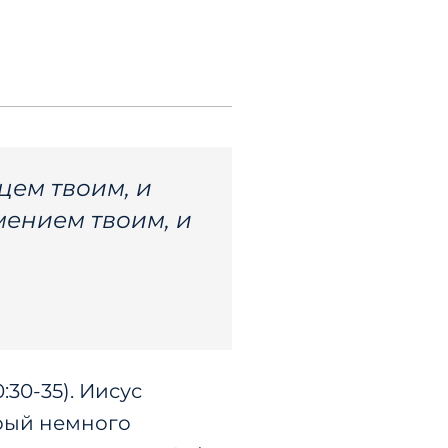
цем твоим, и
мением твоим, и
30-35). Иисус
орый немного