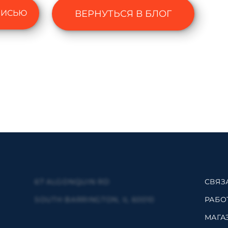
ПИСЬЮ
ВЕРНУТЬСЯ В БЛОГ
67 ALGONQUIN RD
СВЯЗ
SOUTH BARRINGTON, IL 60010
РАБО
МАГА