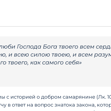
злюби Господа Бога твоего всем серд
ю, и всею силою твоею, и всем разу
о твоего, как самого себя»
ы с историей о добром самарянине (Лк. 10:
тчу в ответ на вопрос знатока закона, кот