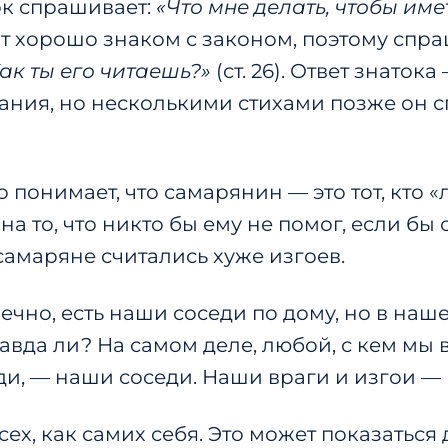
ок спрашивает:
«Что мне делать, чтобы име
 тот хорошо знаком с законом, поэтому спр
ак ты его читаешь?»
(ст. 26). Ответ знато
ания, но несколькими стихами позже он с
 понимает, что самарянин — это тот, кто «
а то, что никто бы ему не помог, если бы
самаряне считались хуже изгоев.
ечно, есть наши соседи по дому, но в наш
авда ли? На самом деле, любой, с кем мы в
и, — наши соседи. Наши враги и изгои —
всех, как самих себя. Это может показатьс