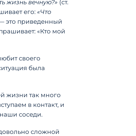
ть жизнь вечную?»
(ст.
ашивает его:
«Что
ка — это приведенный
прашивает: «Кто мой
любит своего
 ситуация была
ей жизни так много
ступаем в контакт, и
 наши соседи.
я довольно сложной