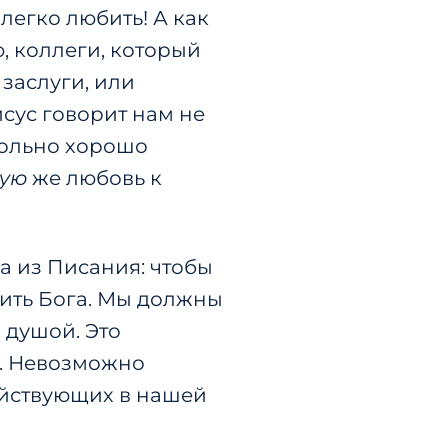
легко любить! А как
, коллеги, который
 заслуги, или
исус говорит нам не
овольно хорошо
кую
​​же любовь к
 из Писания: чтобы
бить Бога. Мы должны
 душой. Это
м. Невозможно
действующих в нашей