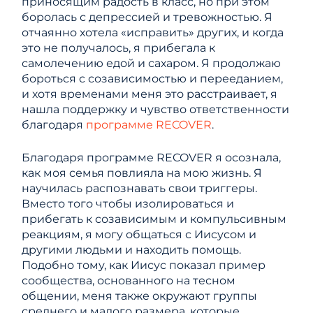
приносящим радость в класс, но при этом
боролась с депрессией и тревожностью. Я
отчаянно хотела «исправить» других, и когда
это не получалось, я прибегала к
самолечению едой и сахаром. Я продолжаю
бороться с созависимостью и перееданием,
и хотя временами меня это расстраивает, я
нашла поддержку и чувство ответственности
благодаря
программе RECOVER
.
Благодаря программе RECOVER я осознала,
как моя семья повлияла на мою жизнь. Я
научилась распознавать свои триггеры.
Вместо того чтобы изолироваться и
прибегать к созависимым и компульсивным
реакциям, я могу общаться с Иисусом и
другими людьми и находить помощь.
Подобно тому, как Иисус показал пример
сообщества, основанного на тесном
общении, меня также окружают группы
среднего и малого размера, которые