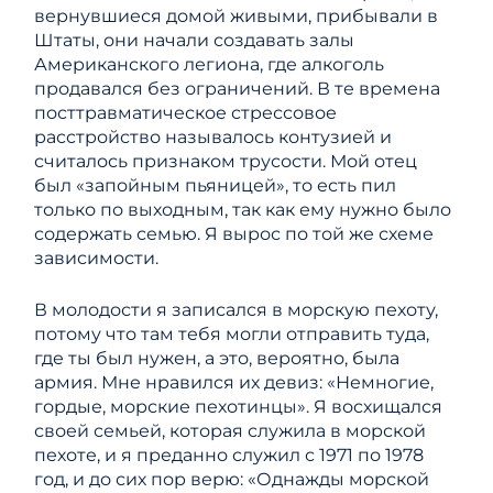
вернувшиеся домой живыми, прибывали в
Штаты, они начали создавать залы
Американского легиона, где алкоголь
продавался без ограничений. В те времена
посттравматическое стрессовое
расстройство называлось контузией и
считалось признаком трусости. Мой отец
был «запойным пьяницей», то есть пил
только по выходным, так как ему нужно было
содержать семью. Я вырос по той же схеме
зависимости.
В молодости я записался в морскую пехоту,
потому что там тебя могли отправить туда,
где ты был нужен, а это, вероятно, была
армия. Мне нравился их девиз: «Немногие,
гордые, морские пехотинцы». Я восхищался
своей семьей, которая служила в морской
пехоте, и я преданно служил с 1971 по 1978
год, и до сих пор верю: «Однажды морской