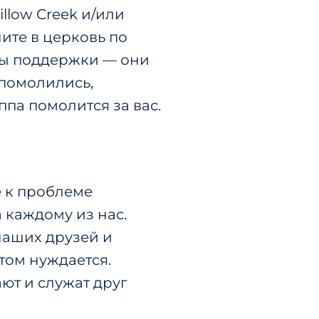
llow Creek и/или
ните в церковь по
бы поддержки — они
 помолились,
ппа помолится за вас.
е к проблеме
 каждому из нас.
наших друзей и
этом нуждается.
ют и служат друг