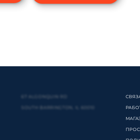
67 ALGONQUIN RD
СВЯЗ
SOUTH BARRINGTON, IL 60010
РАБО
МАГА
ПРОС