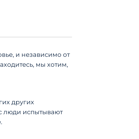
вье, и независимо от
аходитесь, мы хотим,
гих других
ас люди испытывают
е.