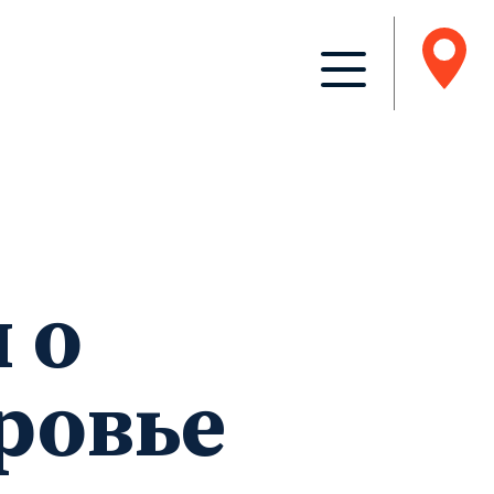
 о
ровье