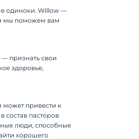
не
одиноки. Willow —
— и мы поможем вам
о — признать свои
кое здоровье,
 может привести к
:
в состав пасторов
ьные люди, способные
найти хорошего