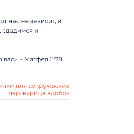
от нас не зависит, и
, сдадимся и
ас». – Матфея 11:28
ники для супружеских
пар: курица адобо»