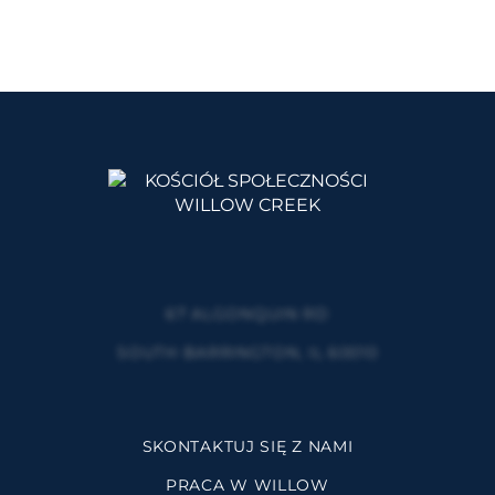
67 ALGONQUIN RD
SOUTH BARRINGTON, IL 60010
SKONTAKTUJ SIĘ Z NAMI
PRACA W WILLOW