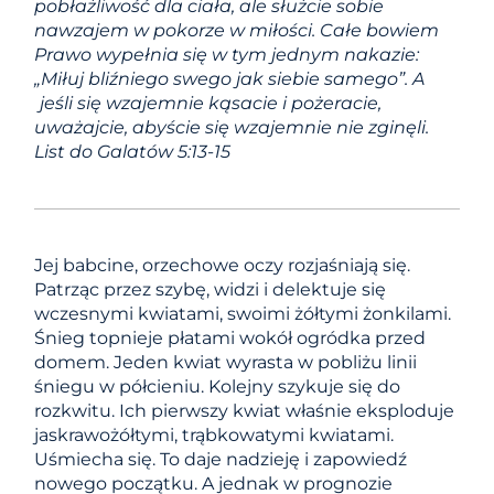
pobłażliwość dla ciała, ale służcie sobie
nawzajem w pokorze w miłości. Całe bowiem
Prawo wypełnia się w tym jednym nakazie:
„Miłuj bliźniego swego jak siebie samego”. A
jeśli się wzajemnie kąsacie i pożeracie,
uważajcie, abyście się wzajemnie nie zginęli.
List do Galatów 5:13-15
Jej babcine, orzechowe oczy rozjaśniają się.
Patrząc przez szybę, widzi i delektuje się
wczesnymi kwiatami, swoimi żółtymi żonkilami.
Śnieg topnieje płatami wokół ogródka przed
domem. Jeden kwiat wyrasta w pobliżu linii
śniegu w półcieniu. Kolejny szykuje się do
rozkwitu. Ich pierwszy kwiat właśnie eksploduje
jaskrawożółtymi, trąbkowatymi kwiatami.
Uśmiecha się. To daje nadzieję i zapowiedź
nowego początku. A jednak w prognozie