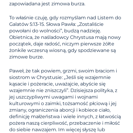
zapowiadana jest zimowa burza.
To właśnie czuję, gdy rozmyślam nad Listem do
Galatów 5:13-15. Słowa Pawła: „Zostaliście
powołani do wolności”, budzą nadzieję.
Obietnica, że ​​naśladowcy Chrystusa mają nowy
początek, daje radość, niczym pierwsze żółte
żonkile wczesną wiosną, gdy spodziewane są
zimowe burze.
Paweł, że tak powiem, grzmi, swoim braciom i
siostrom w Chrystusie: „Jeśli się wzajemnie
kąsacie i pożeracie, uważajcie, abyście się
wzajemnie nie zniszczyli”. Dzisiejsza polityka, z
jej uszczypliwymi uwagami i wojnami
kulturowymi o zaimki, tożsamość płciową i jej
zmiany, ograniczenia aborcji i kobiece ciało,
definicję małżeństwa i wiele innych, z łatwością
pożera naszą cierpliwość, przebaczenie i miłość
do siebie nawzajem. Im więcej słyszę lub