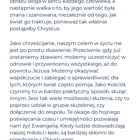
obrazu Boga w sercu każdego człowieka, a
następnie walka o to, by jego wartość była
znana i szanowana, niezależnie od tego, jak
świat go traktuje, ponieważ tak właśnie
postąpiłby Chrystus.
Jako chrześcijanie, naszym celem w życiu nie
jest po prostu zbawienie. Przeciwnie, gdy już
zostaniemy zbawieni, możemy uczestniczyć w
odnowie i przywróceniu wszystkiego, aż do
powrotu Jezusa. Możemy okazywać
współczucie i zabiegać o sprawiedliwość dla
tych, których świat często pomija. Jako Kościół,
czynimy to w bardzo praktyczny sposób, służąc
innym. Jest tak wiele możliwości służenia, czy to
poprzez udział w grupie służebnej, czy
dołączenie do zespołu. Te okazje do hojnego
poświęcania czasu i umiejętności pozwalają
nam żyć Ewangelią. Kiedy ludzie doświadczają
naszej miłości i łaski, są bardziej skłonni do
pojednania z Chrystusem.