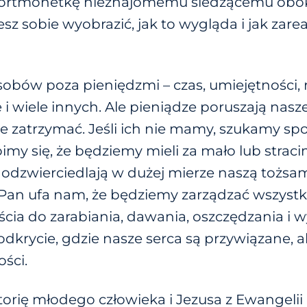
b portmonetkę nieznajomemu siedzącemu obok
esz sobie wyobrazić, jak to wygląda i jak za
obów poza pieniędzmi – czas, umiejętności, 
 wiele innych. Ale pieniądze poruszają nasze
je zatrzymać. Jeśli ich nie mamy, szukamy sp
y się, że będziemy mieli za mało lub stracim
odzwierciedlają w dużej mierze naszą tożsamoś
 Pan ufa nam, że będziemy zarządzać wszystk
cia do zarabiania, dawania, oszczędzania i 
dkrycie, gdzie nasze serca są przywiązane, 
ści.
storię młodego człowieka i Jezusa z Ewangeli