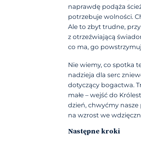
naprawdę podąża ścieżk
potrzebuje wolności. C
Ale to zbyt trudne, p
z otrzeźwiającą świado
co ma, go powstrzymuj
Nie wiemy, co spotka t
nadzieja dla serc znie
dotyczący bogactwa. Tr
małe – wejść do Króles
dzień, chwyćmy nasze p
na wzrost we wdzięczno
Następne kroki