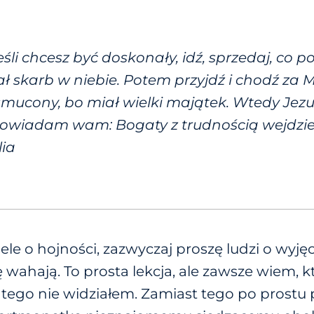
śli chcesz być doskonały, idź, sprzedaj, co po
ł skarb w niebie. Potem przyjdź i chodź za 
asmucony, bo miał wielki majątek. Wtedy Jezu
powiadam wam: Bogaty z trudnością wejdzie
lia
e o hojności, zazwyczaj proszę ludzi o wyjęci
ię wahają. To prosta lekcja, ale zawsze wiem, k
 tego nie widziałem. Zamiast tego po prostu p