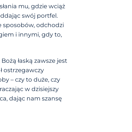
słania mu, gdzie wciąż
ddając swój portfel.
le sposobów, odchodzi
iem i innymi, gdy to,
 Bożą łaską zawsze jest
ał ostrzegawczy
y – czy to duże, czy
aczając w dzisiejszy
rca, dając nam szansę