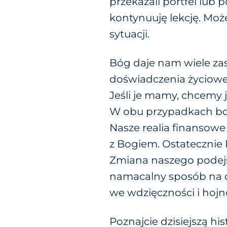
przekazali portfel lu
kontynuuję lekcję. Moż
sytuacji.
Bóg daje nam wiele zas
doświadczenia życiowe i
Jeśli je mamy, chcemy 
W obu przypadkach boim
Nasze realia finansowe 
z Bogiem. Ostatecznie
Zmiana naszego podejś
namacalny sposób na o
we wdzięczności i hojno
Poznajcie dzisiejszą hi