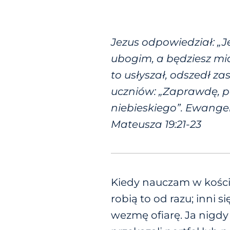
Jezus odpowiedział: „Je
ubogim, a będziesz mia
to usłyszał, odszedł z
uczniów: „Zaprawdę, 
niebieskiego”. Ewange
Mateusza 19:21-23
Kiedy nauczam w kościel
robią to od razu; inni s
wezmę ofiarę. Ja nigdy