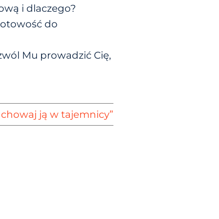
sową i dlaczego?
gotowość do
ozwól Mu prowadzić Cię,
achowaj ją w tajemnicy”