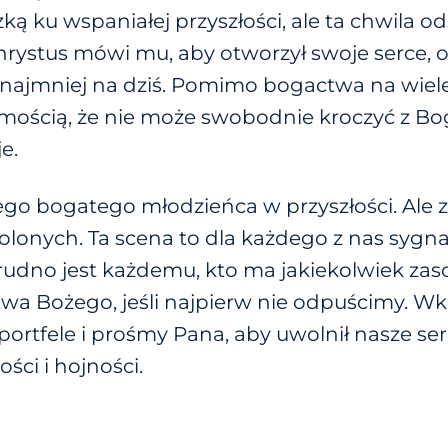
ą ku wspaniałej przyszłości, ale ta chwila od
hrystus mówi mu, aby otworzył swoje serce, o
rzynajmniej na dziś. Pomimo bogactwa na wie
mością, że nie może swobodnie kroczyć z Bog
e.
ego bogatego młodzieńca w przyszłości. Ale z
wolonych. Ta scena to dla każdego z nas sygn
udno jest każdemu, kto ma jakiekolwiek zasob
twa Bożego, jeśli najpierw nie odpuścimy. Wkr
ortfele i prośmy Pana, aby uwolnił nasze se
ści i hojności.