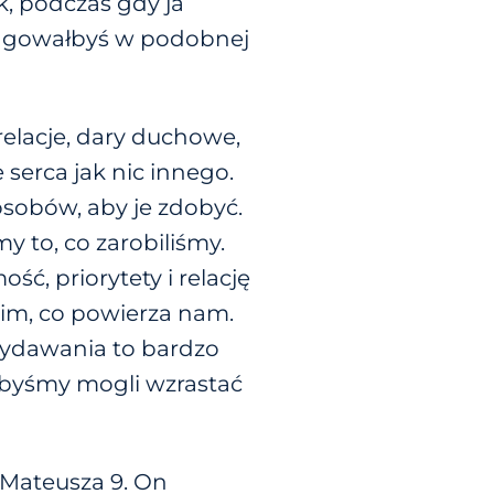
, podczas gdy ja
reagowałbyś w podobnej
relacje, dary duchowe,
 serca jak nic innego.
osobów, aby je zdobyć.
y to, co zarobiliśmy.
ć, priorytety i relację
im, co powierza nam.
wydawania to bardzo
abyśmy mogli wzrastać
i Mateusza 9. On