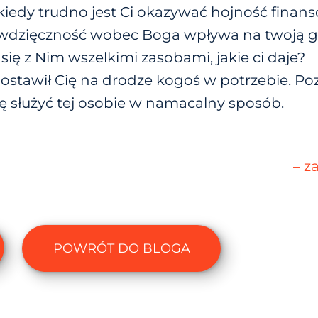
a kiedy trudno jest Ci okazywać hojność finan
 wdzięczność wobec Boga wpływa na twoją 
się z Nim wszelkimi zasobami, jakie ci daje?
postawił Cię na drodze kogoś w potrzebie. P
ię służyć tej osobie w namacalny sposób.
– z
POWRÓT DO BLOGA