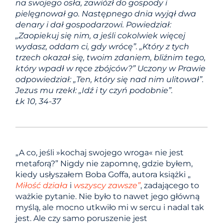
na swojego osła, zawiózł do gospody i
pielęgnował go. Następnego dnia wyjął dwa
denary i dał gospodarzowi. Powiedział:
„Zaopiekuj się nim, a jeśli cokolwiek więcej
wydasz, oddam ci, gdy wrócę”. „Który z tych
trzech okazał się, twoim zdaniem, bliźnim tego,
który wpadł w ręce zbójców?” Uczony w Prawie
odpowiedział: „Ten, który się nad nim ulitował”.
Jezus mu rzekł: „Idź i ty czyń podobnie”.
Łk 10, 34-37
„A co, jeśli »kochaj swojego wroga« nie jest
metaforą?” Nigdy nie zapomnę, gdzie byłem,
kiedy usłyszałem Boba Goffa, autora książki „
Miłość działa
i
wszyscy zawsze”
, zadającego to
ważkie pytanie. Nie było to nawet jego główną
myślą, ale mocno utkwiło mi w sercu i nadal tak
jest. Ale czy samo poruszenie jest