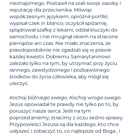
nieznajomego. Postawił na szali swoje zasoby i
reputację dla przeciwnika. Mówiąc
współczesnym językiem, opróżnił portfel,
wypisał czek in blanco, oczyścił spiżarnię,
splądrował szafkę z lekami, oddał kluczyki do
samochodu i nie mrugnął okiem na stracone
pieniądze ani czas. Nie miało znaczenia, że ​​
prawdopodobnie nie zgadzali się w prawie
każdej kwestii. Dobremu Samarytaninowi
zależało tylko na tym, by utrzymać przy życiu
rannego, zawstydzonego i pozbawionego
środków do życia człowieka, aby mógł się
uleczyć.
Kochaj bliźniego swego. Kochaj wroga swego.
Jezus opowiadał te prawdy nie tylko po to, by
poruszyć nasze serca. Jeśli na tym
poprzestaniemy, stracimy z oczu sedno sprawy.
Przypowieści Jezusa są dla każdego, kto chce
usłyszeć i zobaczyć to, co najlepsze od Boga
, i