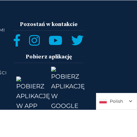
Pozostań w kontakcie
MI
Pobierz aplikację
ŚCI
Polish
Polish