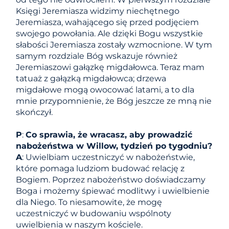
Księgi Jeremiasza widzimy niechętnego
Jeremiasza, wahającego się przed podjęciem
swojego powołania. Ale dzięki Bogu wszystkie
słabości Jeremiasza zostały wzmocnione. W tym
samym rozdziale Bóg wskazuje również
Jeremiaszowi gałązkę migdałowca. Teraz mam
tatuaż z gałązką migdałowca; drzewa
migdałowe mogą owocować latami, a to dla
mnie przypomnienie, że Bóg jeszcze ze mną nie
skończył.
P
:
Co sprawia, że ​​wracasz, aby prowadzić
nabożeństwa w Willow, tydzień po tygodniu?
A
: Uwielbiam uczestniczyć w nabożeństwie,
które pomaga ludziom budować relację z
Bogiem. Poprzez nabożeństwo doświadczamy
Boga i możemy śpiewać modlitwy i uwielbienie
dla Niego. To niesamowite, że mogę
uczestniczyć w budowaniu wspólnoty
uwielbienia w naszym kościele.