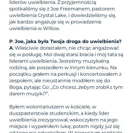
liderów uwielbienia. Z przyjemnością
spotkaliśmy się z Joe Freemanem, pastorem
uwielbienia Crystal Lake, i dowiedzieliśmy się,
jak bardzo angażuje się w prowadzenie
uwielbienia w Willow.
P
:
Joe, jaka była Twoja droga do uwielbienia?
A
: Właściwie dorastałem, nie chcąc angażować
się w posługę. Moi dwaj starsi bracia i mój tata są
liderami uwielbienia. Jesteśmy muzykalną
rodziną, ale poszedłem w innym kierunku. Na
początku grałem na perkusji i koncertowałem z
zespołem, ale nieustannie modliłem się do
Boga, pytając Go: „Co chcesz,
żebym
zrobił z tym
darem muzyki?”.
Byłem wolontariuszem w kościele, w
duszpasterstwie studenckim, a kiedy lider
uwielbienia zrezygnował, wskoczyłem na jego
miejsce i wypełniłem lukę; potem nigdy już się
od tego nie odwróciłem. W pierwszym rozdziale