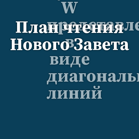
План чтения
Нового Завета