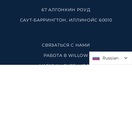
67 АЛГОНКИН РОУД
САУТ-БАРРИНГТОН, ИЛЛИНОЙС 60010
СВЯЗАТЬСЯ С НАМИ
РАБОТА В WILLOW
Russian
Russian
МАГАЗИН СУВЕНИРОВ
ПРОСТРАНСТВА В УИЛЛОУ
ПОЛИТИКА КОНФИДЕНЦИАЛЬНОСТИ
КАРТА САЙТА
Оставайтесь на связи