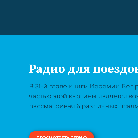
Радио для поездо
В 31-й главе книги Иеремии Бог 
частью этой картины является во
рассматривая 6 различных псалм
ПРОСМОТРЕТЬ СЕРИЮ