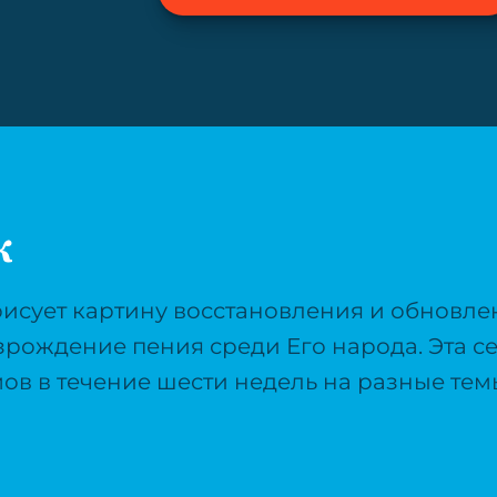
к
рисует картину восстановления и обновле
зрождение пения среди Его народа. Эта с
ов в течение шести недель на разные тем