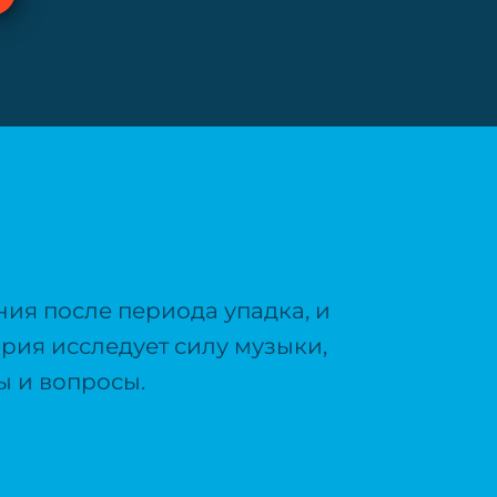
ния после периода упадка, и
ерия исследует силу музыки,
ы и вопросы.