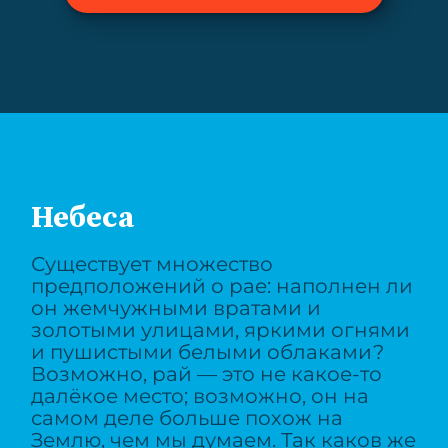
Небеса
Существует множество
предположений о рае: наполнен ли
он жемчужными вратами и
золотыми улицами, яркими огнями
и пушистыми белыми облаками?
Возможно, рай — это не какое-то
далёкое место; возможно, он на
самом деле больше похож на
Землю, чем мы думаем. Так каков же