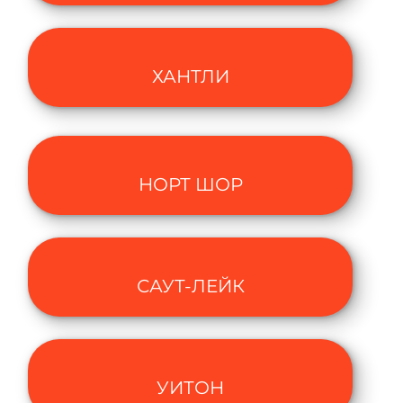
ХАНТЛИ
НОРТ ШОР
САУТ-ЛЕЙК
УИТОН