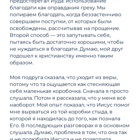
предостерегал Иуда: использование
благодати как оправдания греху. Мы
попираем благодать, когда беззастенчиво
совершаем поступки, от которых были
освобождены, рассчитывая на прощение.
Второй способ — это запутывать себя,
пытаясь быть достаточно хорошими, чтобы
не нуждаться в благодати. Думаю, мой друг
подошел к христианству именно таким
образом.
Моя подруга сказала, что уходит из веры,
потому что та ощущается как стесняющая
себя маленькая коробочка. Сначала я просто
слушала. Потом я рассказала, что у меня всё
наоборот. Мой опыт показал, что Иисус помог
мне вырваться из той коробки стыда, в
которой я находилась до того, как познала
Его. В последующих разговорах я в основном
слушала. Думаю, проблема в том, что она так
и не полюбила Иисуса и не позволила