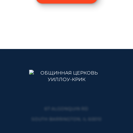
67 ALGONQUIN RD
SOUTH BARRINGTON, IL 60010