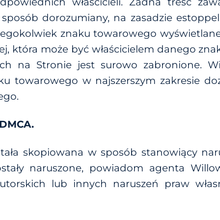
 odpowiednich właścicieli. Żadna treść za
 sposób dorozumiany, na zasadzie estoppel
akiegokolwiek znaku towarowego wyświetlan
eciej, która może być właścicielem danego zn
h na Stronie jest surowo zabronione. Wil
u towarowego w najszerszym zakresie doz
ego.
 DMCA.
ostała skopiowana w sposób stanowiący nar
zostały naruszone, powiadom agenta Will
utorskich lub innych naruszeń praw własno