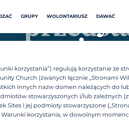
ki korzyst
DZAĆ
GRUPY
WOLONTARIUSZ
DAWAĆ
serwisu
nki korzystania”) regulują korzystanie ze str
nity Church (zwanych łącznie „Stronami Wil
ystkich innych nazw domen należących do lu
 podmiotów stowarzyszonych i/lub zależnych (
ek Sites i jej podmioty stowarzyszone („Stron
 Warunki korzystania, w dowolnym momencie