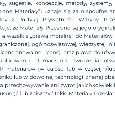
y, sugestie, koncepcje, metody, systemy, 
słane Materiały”) uznaje się za niepoufne 
 z Polityką Prywatności Witryny. Przes
tuje, że Materiały Przesłane są jego orygin
 a wszelkie „prawa moralne” do Materiałów P
ograniczonej, ogólnoświatowej, wieczystej, ni
dlicencjonowalnej licencji oraz prawa do uży
blikowania, tłumaczenia, tworzenia utw
h materiałów (w całości lub w części) i/lu
iku lub w dowolnej technologii znanej obec
a przechowywanie ani zwrot jakichkolwiek 
 usunąć lub zniszczyć takie Materiały Prze