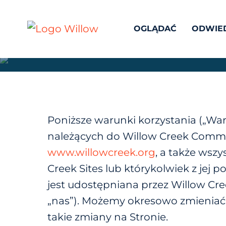
Warun
OGLĄDAĆ
ODWIE
Poniższe warunki korzystania („Waru
należących do Willow Creek Commu
www.willowcreek.org
, a także wsz
Creek Sites lub którykolwiek z jej
jest udostępniana przez Willow Cre
„nas”). Możemy okresowo zmieniać
takie zmiany na Stronie.