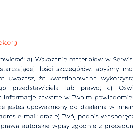
ek.org
wierać: a) Wskazanie materiałów w Serwis
arczającej ilości szczegółów, abyśmy mog
ze uważasz, że kwestionowane wykorzysta
jego przedstawiciela lub prawo; c) O
ze informacje zawarte w Twoim powiadomieni
że jesteś upoważniony do działania w imieniu
adres e-mail; oraz e) Twój podpis własnoręc
 prawa autorskie wpisy zgodnie z procedur