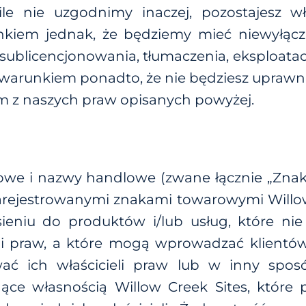
e nie uzgodnimy inaczej, pozostajesz wła
unkiem jednak, że będziemy mieć niewyłącz
sublicencjonowania, tłumaczenia, eksploatacj
 warunkiem ponadto, że nie będziesz upraw
m z naszych praw opisanych powyżej.
gowe i nazwy handlowe (zwane łącznie „Zn
zarejestrowanymi znakami towarowymi Willo
niu do produktów i/lub usług, które nie
li praw, a które mogą wprowadzać klientó
ć ich właścicieli praw lub w inny spos
e własnością Willow Creek Sites, które poj