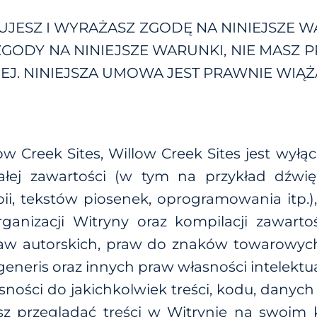
UJESZ I WYRAŻASZ ZGODĘ NA NINIEJSZE 
 ZGODY NA NINIEJSZE WARUNKI, NIE MAS
IEJ. NINIEJSZA UMOWA JEST PRAWNIE WIĄŻ
 Creek Sites, Willow Creek Sites jest wyłą
łej zawartości (w tym na przykład dźwięku, 
ii, tekstów piosenek, oprogramowania itp.)
rganizacji Witryny oraz kompilacji zawart
raw autorskich, praw do znaków towarowyc
eneris oraz innych praw własności intelektual
sności do jakichkolwiek treści, kodu, danyc
sz przeglądać treści w Witrynie na swoim