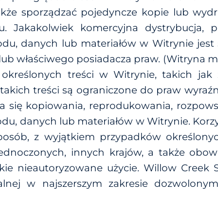
kże sporządzać pojedyncze kopie lub wydru
u. Jakakolwiek komercyjna dystrybucja, p
 kodu, danych lub materiałów w Witrynie jes
 lub właściwego posiadacza praw. (Witryna m
określonych treści w Witrynie, takich jak 
 takich treści są ograniczone do praw wyraź
nia się kopiowania, reprodukowania, rozpo
odu, danych lub materiałów w Witrynie. Korzyst
posób, z wyjątkiem przypadków określony
ednoczonych, innych krajów, a także obow
kie nieautoryzowane użycie. Willow Creek
ualnej w najszerszym zakresie dozwolon