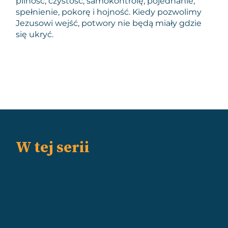
pilność, czystość, samokontrolę, pojednanie,
spełnienie, pokorę i hojność. Kiedy pozwolimy
Jezusowi wejść, potwory nie będą miały gdzie
się ukryć.
W tej serii