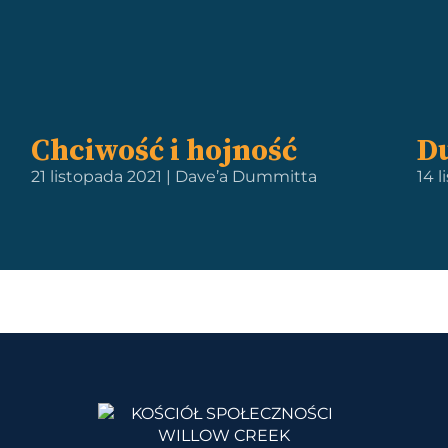
Chciwość i hojność
D
21 listopada 2021 | Dave’a Dummitta
14 l