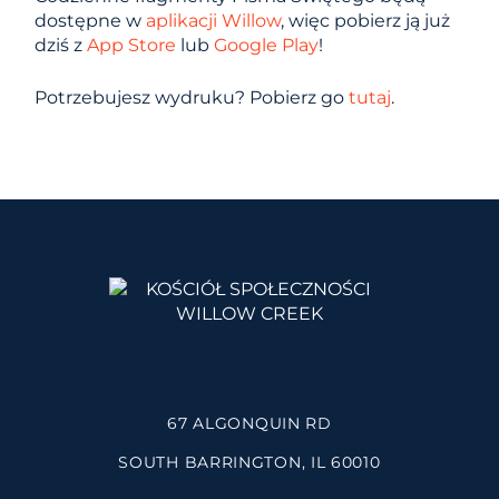
dostępne w
aplikacji Willow
, więc pobierz ją już
dziś z
App Store
lub
Google Play
!
Potrzebujesz wydruku? Pobierz go
tutaj
.
67 ALGONQUIN RD
SOUTH BARRINGTON, IL 60010