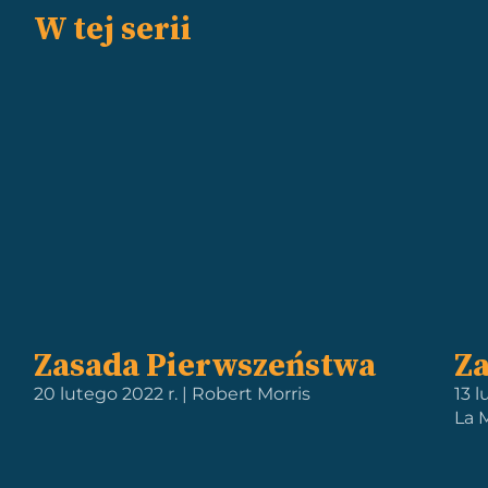
W tej serii
Zasada Pierwszeństwa
Za
20 lutego 2022 r. | Robert Morris
13 
La 