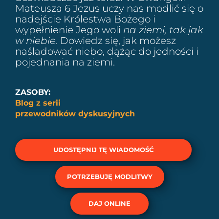
Mateusza 6 Jezus uczy nas modlić się o
nadejście Królestwa Bożego i
wypełnienie Jego woli
na ziemi, tak jak
w niebie
. Dowiedz się, jak możesz
naśladować niebo, dążąc do jedności i
pojednania na ziemi.
ZASOBY:
Blog z serii
przewodników dyskusyjnych
UDOSTĘPNIJ TĘ WIADOMOŚĆ
POTRZEBUJĘ MODLITWY
DAJ ONLINE