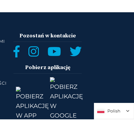
Pozostań w kontakcie
MI
Pobierz aplikację
ŚCI
Polish
Polish