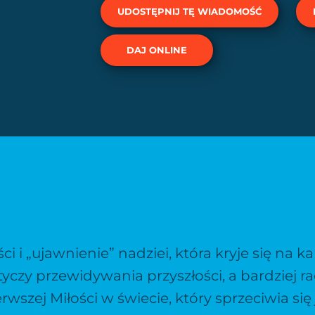
UDOSTĘPNIJ TĘ WIADOMOŚĆ
DAJ ONLINE
ści i „ujawnienie” nadziei, która kryje się na k
tyczy przewidywania przyszłości, a bardziej 
wszej Miłości w świecie, który sprzeciwia się