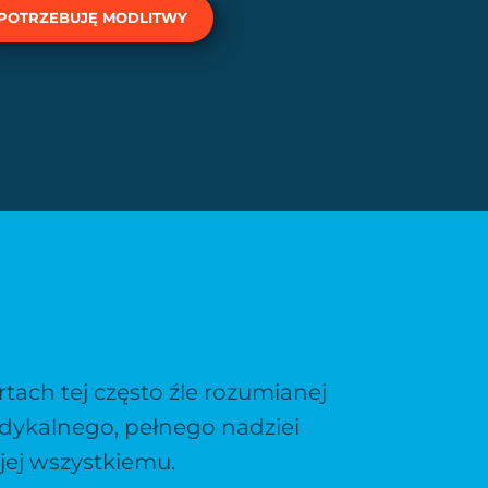
POTRZEBUJĘ MODLITWY
artach tej często źle rozumianej
radykalnego, pełnego nadziei
 jej wszystkiemu.