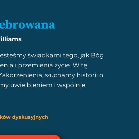
lebrowana
lliams
 jesteśmy świadkami tego, jak Bóg
enia i przemienia życie. W tę
akorzenienia, słuchamy historii o
my uwielbieniem i wspólnie
ków dyskusyjnych