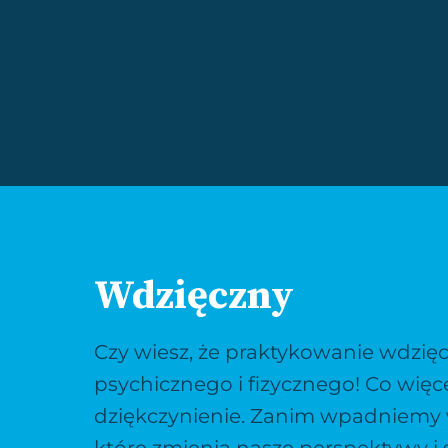
Wdzięczny
Czy wiesz, że praktykowanie wdzi
psychicznego i fizycznego! Co więce
dziękczynienie. Zanim wpadniemy 