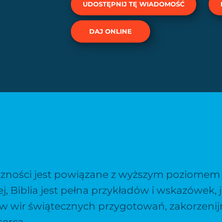
UDOSTĘPNIJ TĘ WIADOMOŚĆ
DAJ ONLINE
ęczności jest powiązane z wyższym poziome
j, Biblia jest pełna przykładów i wskazówek,
w wir świątecznych przygotowań, zakorzenij