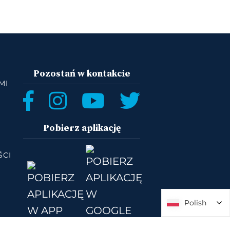
Pozostań w kontakcie
MI
Pobierz aplikację
ŚCI
Polish
Polish