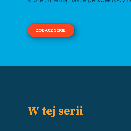
które zmienią nasze perspektywy i 
ZOBACZ SERIĘ
W tej serii