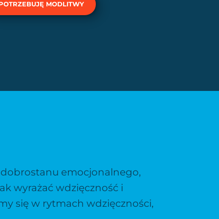
POTRZEBUJĘ MODLITWY
m dobrostanu emocjonalnego,
 jak wyrażać wdzięczność i
my się w rytmach wdzięczności,