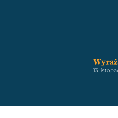
Wyraż
13 listop