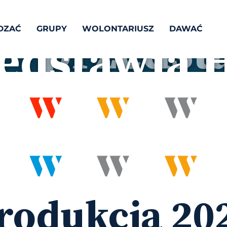
llow Frie
DZAĆ
GRUPY
WOLONTARIUSZ
DAWAĆ
edstawia 
ool Musica
rodukcja 20