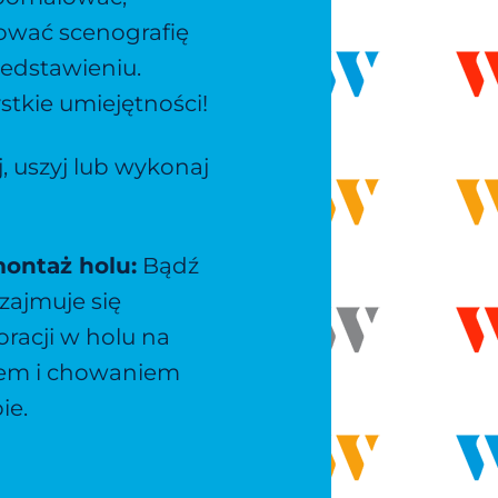
ować scenografię
zedstawieniu.
tkie umiejętności!
, uszyj lub wykonaj
ontaż holu:
Bądź
 zajmuje się
acji w holu na
pem i chowaniem
ie.