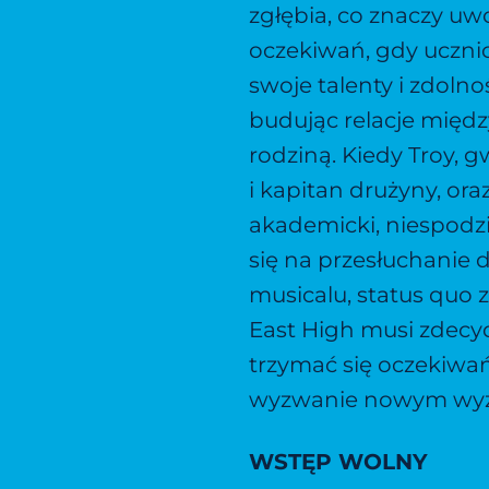
zgłębia, co znaczy uwo
oczekiwań, gdy uczni
swoje talenty i zdolno
budując relacje między
rodziną. Kiedy Troy, 
i kapitan drużyny, ora
akademicki, niespodz
się na przesłuchanie 
musicalu, status quo z
East High musi zdecy
trzymać się oczekiwań,
wyzwanie nowym wy
WSTĘP WOLNY