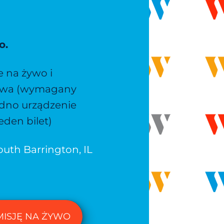
o.
 na żywo i
iowa (wymagany
jedno urządzenie
eden bilet)
uth Barrington, IL
MISJĘ NA ŻYWO