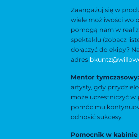
Zaangażuj się w prod
wiele możliwości wolo
pomogą nam w realiz
spektaklu (zobacz list
dołączyć do ekipy? N
adres
bkuntz@willow
Mentor tymczasowy
artysty, gdy przydzie
może uczestniczyć w 
pomóc mu kontynuow
odnosić sukcesy.
Pomocnik w kabinie 