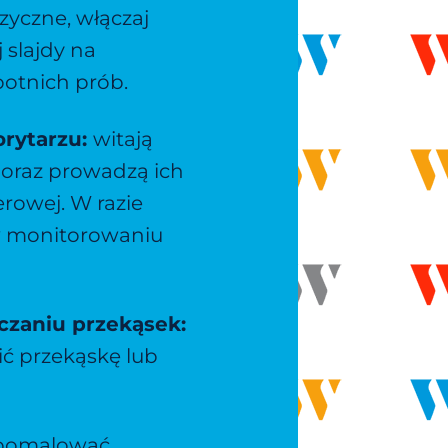
yczne, włączaj
 slajdy na
otnich prób.
orytarzu:
witają
 oraz prowadzą ich
erowej. W razie
w monitorowaniu
czaniu przekąsek:
ić przekąskę lub
omalować,