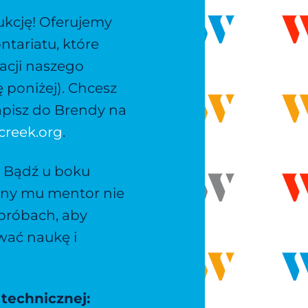
ukcję! Oferujemy
ntariatu, które
acji naszego
ę poniżej). Chcesz
apisz do Brendy na
creek.org
.
:
Bądź u boku
lony mu mentor nie
próbach, aby
ać naukę i
technicznej: