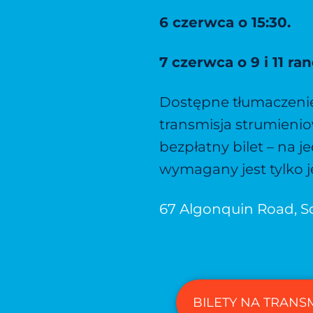
6 czerwca o 15:30.
7 czerwca o 9 i 11 ran
Dostępne tłumaczenie
transmisja strumien
bezpłatny bilet – na 
wymagany jest tylko j
67 Algonquin Road, So
BILETY NA TRANS