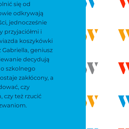
lnić się od
owie odkrywają
ści, jednocześnie
 przyjaciółmi i
gwiazda koszykówki
z Gabriella, geniusz
iewanie decydują
do szkolnego
ostaje zakłócony, a
dować, czy
 czy też rzucić
zwaniom.