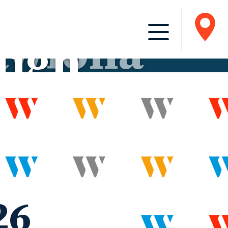
nds
High
l Jr
26