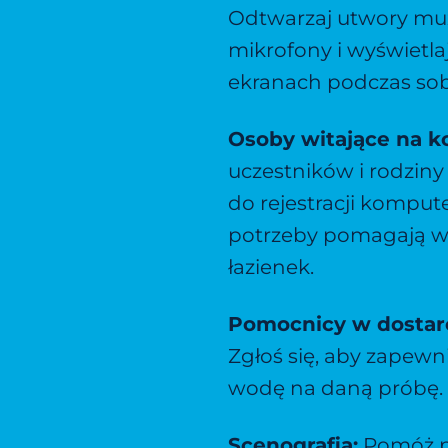
Odtwarzaj utwory muz
mikrofony i wyświetlaj
ekranach podczas sob
Osoby witające na k
uczestników i rodziny
do rejestracji komput
potrzeby pomagają 
łazienek.
Pomocnicy w dostar
Zgłoś się, aby zapewn
wodę na daną próbę.
Scenografia:
Pomóż p