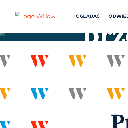
Wi
OGLĄDAĆ
ODWIE
prz
Sch
P