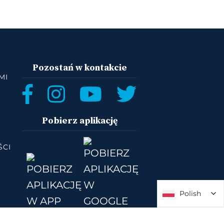
Pozostań w kontakcie
MI
Pobierz aplikację
ŚCI
Polish
Polish