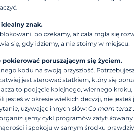
aczyć.
 idealny znak.
blokowani, bo czekamy, aż cała mgła się rozw
wia się, gdy idziemy, a nie stoimy w miejscu.
e pokierować poruszającym się życiem.
tnego kodu na swoją przyszłość. Potrzebujes
atwiej jest sterować statkiem, który się porus
acza to podjęcie kolejnego, wiernego kroku
li jesteś w okresie wielkich decyzji, nie jesteś
ytanie, używając innych słów:
Co mam teraz 
ja organizujemy cykl programów zatytułowan
, mądrości i spokoju w samym środku prawdziw