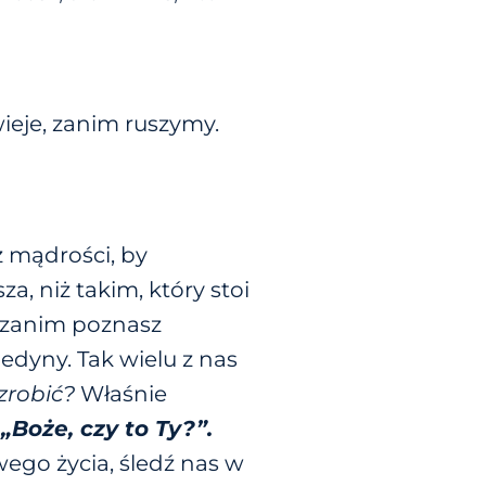
ieje, zanim ruszymy.
z mądrości, by
za, niż takim, który stoi
, zanim poznasz
 jedyny. Tak wielu z nas
zrobić?
Właśnie
y
„Boże, czy to Ty?”.
ego życia, śledź nas w