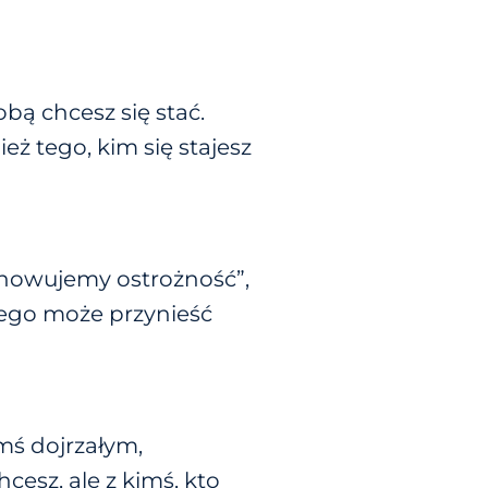
obą chcesz się stać.
eż tego, kim się stajesz
howujemy ostrożność”,
tego może przynieść
mś dojrzałym,
hcesz, ale z kimś, kto