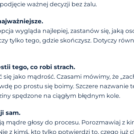
odjęcie ważnej decyzji bez żalu.
 najważniejsze.
pcja wygląda najlepiej, zastanów się, jaką os
zy tylko tego, gdzie skończysz. Dotyczy równi
.
tii tego, co robi strach.
się jako mądrość. Czasami mówimy, że „zac
wdę po prostu się boimy. Szczere nazwanie 
dziny spędzone na ciągłym błędnym kole.
ji sam.
ją mądre głosy do procesu. Porozmawiaj z ki
e z kimś, kto tylko potwierdzi to, czego już c