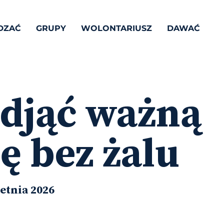
DZAĆ
GRUPY
WOLONTARIUSZ
DAWAĆ
odjąć ważną
ę bez żalu
etnia 2026