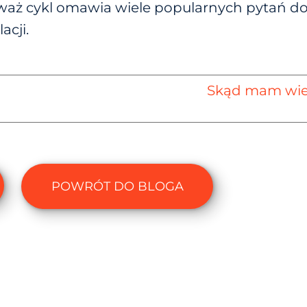
aż cykl omawia wiele popularnych pytań do
acji.
Skąd mam wied
POWRÓT DO BLOGA